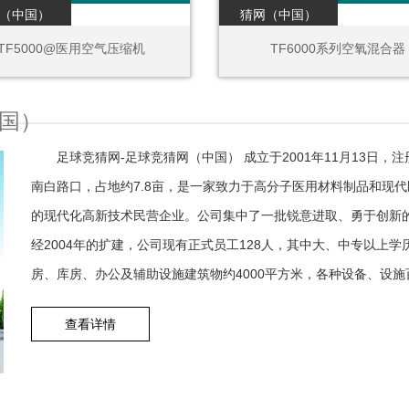
（中国）
猜网（中国）
TF5000@医用空气压缩机
TF6000系列空氧混合器
国）
足球竞猜网-足球竞猜网（中国） 成立于2001年11月13日，
南白路口，占地约7.8亩，是一家致力于高分子医用材料制品和现
的现代化高新技术民营企业。公司集中了一批锐意进取、勇于创新
经2004年的扩建，公司现有正式员工128人，其中大、中专以上
房、库房、办公及辅助设施建筑物约4000平方米，各种设备、设施百
查看详情