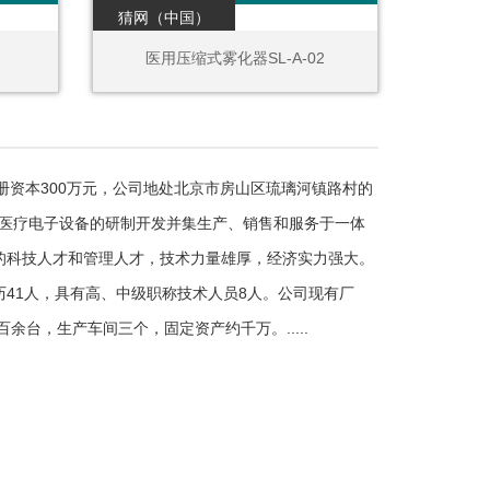
猜网（中国）
医用压缩式雾化器SL-A-02
注册资本300万元，公司地处北京市房山区琉璃河镇路村的
代医疗电子设备的研制开发并集生产、销售和服务于一体
的科技人才和管理人才，技术力量雄厚，经济实力强大。
学历41人，具有高、中级职称技术人员8人。公司现有厂
余台，生产车间三个，固定资产约千万。.....